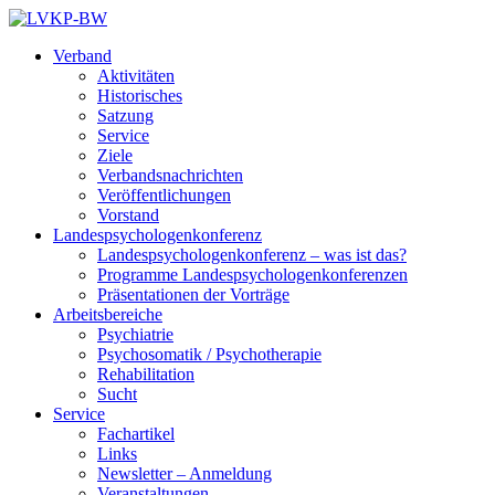
Zum
Inhalt
Verband
springen
Aktivitäten
Historisches
Satzung
Service
Ziele
Verbandsnachrichten
Veröffentlichungen
Vorstand
Landespsychologenkonferenz
Landespsychologenkonferenz – was ist das?
Programme Landespsychologenkonferenzen
Präsentationen der Vorträge
Arbeitsbereiche
Psychiatrie
Psychosomatik / Psychotherapie
Rehabilitation
Sucht
Service
Fachartikel
Links
Newsletter – Anmeldung
Veranstaltungen